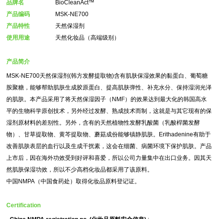
品牌名
BioCleanAct™
产品编码
MSK-NE700
产品特性
天然保湿剂
使用用途
天然化妆品（高端级别）
产品简介
MSK-NE700天然保湿剂(韩方发酵提取物)含有肌肤保湿效果的黏蛋白、葡萄糖
胺聚糖，能够帮助肌肤生成胶原蛋白、提高肌肤弹性、补充水分、保持湿润光泽
的肌肤。本产品采用了将天然保湿因子（NMF）的效果达到最大化的韩国高水
平的生物科学原创技术，另外经过发酵、熟成技术而制，这就是与其它现有的保
湿剂原材料的差别性。另外，含有的天然植物性发酵乳酸菌（乳酸桿菌发酵
物）、甘草提取物、黄芩提取物、蘑菇成份能够镇静肌肤。Erithadenine有助于
改善肌肤表层的血行以及生成干扰素，这会在细菌、病菌环境下保护肌肤。产品
上市后，因在海外功效受到好评和喜爱，所以公司力量集中在出口业务。因其天
然肌肤保湿功效，所以不少高档化妆品都采用了该原料。
中国NMPA（中国食药处）取得化妆品原料登记证。
Certification